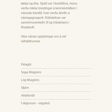
tækja og tóla. Spáð var í framtíðina, munu
verða miklar breytingar á kennsluháttum í
nánustu framtíð, hver verða áhrifin á
námsgagnagerð. Ráðstefnan var
samvinnuverkefni 3f og Háskólans í
Reykjavík.
Allar nánari upplýsingar eru á
vef
ráðstefnunnar.
Félagið
Saga félagsins
Lög félagsins
Stjórn
Aðalfundir
Í skýjunum – dagskrá