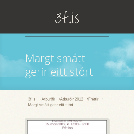
3f.is
Margt smátt
gerir eitt stórt
3f.is
Atburðir
Atburðir 2012
Fréttir
Margt smátt gerir eitt stórt