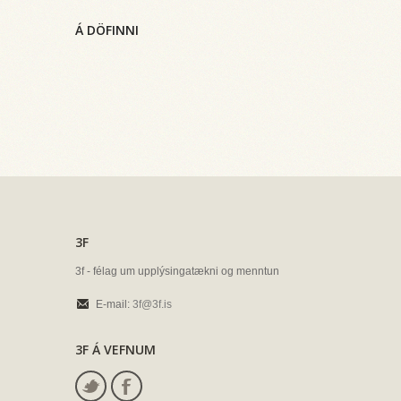
Á DÖFINNI
3F
3f - félag um upplýsingatækni og menntun
E-mail:
3f@3f.is
3F Á VEFNUM