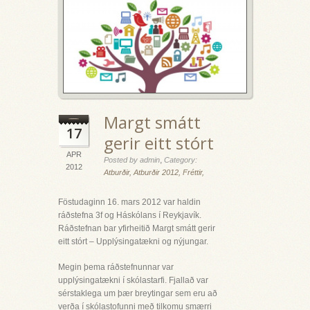
Margt smátt
17
gerir eitt stórt
APR
,
Posted by admin
Category:
2012
Atburðir,
Atburðir 2012,
Fréttir,
Föstudaginn 16. mars 2012 var haldin
ráðstefna 3f og Háskólans í Reykjavík.
Ráðstefnan bar yfirheitið Margt smátt gerir
eitt stórt – Upplýsingatækni og nýjungar.
Megin þema ráðstefnunnar var
upplýsingatækni í skólastarfi. Fjallað var
sérstaklega um þær breytingar sem eru að
verða í skólastofunni með tilkomu smærri